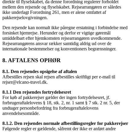
direkte til flyselskabet, da denne forordning regulerer forholdet
mellem den rejsende og flyselskabet. Rejsearrangøren er således
ikke underlagt Forordning 261, men er alene omfattet af
pakkerejselovgivningen.
Den rejsende kan normalt ikke påregne erstatning i forbindelse med
forsinket hjemrejse. Herunder og derfor er vigtige gøremål
umiddelbart efter hjemkomsten rejsearrangøren uvedkommende.
Rejsearrangørens ansvar rækker samtidig aldrig ud over de
internationale bestemmelser og konventioners begrænsninger.
8. AFTALENS OPHØR
8.1. Den rejsendes opsigelse af aftalen
Afbestilles rejsen skal rejsen afbestilles skriftligt per e-mail til
rejser@elcano-travel.dk.
8.1.1 Den rejsendes fortrydelsesret
For køb af pakkerejser gælder der ingen fortrydelsesret, jf.
forbrugeraftalelovens § 18, stk. 2, nr. 1 samt § 7 stk. 2 nr. 5, der
undtager personbefordring fra forbrugeraftalelovens
anvendelsesområde.
8.1.2. Den rejsendes normale afbestillingsregler for pakkerejser
Følgende regler er gældende, såfremt der ikke er anført andre