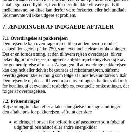
antal tegn på en flybillet, hvorfor der ofte ikke vil være plads til
mellemnavne, og disse kan derfor være forkortet, eller helt undladt.
Sidstnævnte vil ikke udgøre et problem.
7. ÆNDRINGER AF INDGÅEDE AFTALER
7.1. Overdragelse af pakkerejsen
Den rejsende kan overdrage rejsen til en anden person mod et
ekspeditionsgebyr på kr. 750, samt eventuelle ekstra omkostninger.
Det er en forudsætning, at den til hvem rejsen overdrages, bliver
bekendtgjort med rejsearrangørens anførte rejsebetingelser og krav
for gennemførelse af rejsen. Adgangen til at overdrage pakkerejsen
kan dog helt eller delvist begrænses af rejsearrangøren, såfremt
overdragelsen ikke er mulig som følge af underleverandørers vilkår.
Den rejsende og den - til hvem rejsen overdrages - hæfter solidarisk
for betaling af et eventuelt restbeløb og eventuelle omkostninger, der
følger af overdragelsen.
7.2. Prisændringer
Rejsearrangøren kan efter aftalens indgåelse foretage ændringer i
den aftalte pris for pakkerejsen, såfremt der sker:
ændringer i prisen for befordring af passagerer som følge af
udgifter til brændstof eller andre energikilder