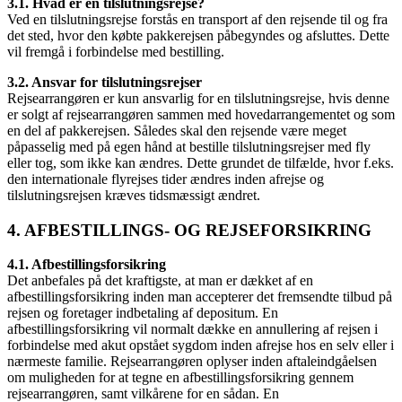
3.1. Hvad er en tilslutningsrejse?
Ved en tilslutningsrejse forstås en transport af den rejsende til og fra
det sted, hvor den købte pakkerejsen påbegyndes og afsluttes. Dette
vil fremgå i forbindelse med bestilling.
3.2. Ansvar for tilslutningsrejser
Rejsearrangøren er kun ansvarlig for en tilslutningsrejse, hvis denne
er solgt af rejsearrangøren sammen med hovedarrangementet og som
en del af pakkerejsen. Således skal den rejsende være meget
påpasselig med på egen hånd at bestille tilslutningsrejser med fly
eller tog, som ikke kan ændres. Dette grundet de tilfælde, hvor f.eks.
den internationale flyrejses tider ændres inden afrejse og
tilslutningsrejsen kræves tidsmæssigt ændret.
4. AFBESTILLINGS- OG REJSEFORSIKRING
4.1. Afbestillingsforsikring
Det anbefales på det kraftigste, at man er dækket af en
afbestillingsforsikring inden man accepterer det fremsendte tilbud på
rejsen og foretager indbetaling af depositum. En
afbestillingsforsikring vil normalt dække en annullering af rejsen i
forbindelse med akut opstået sygdom inden afrejse hos en selv eller i
nærmeste familie. Rejsearrangøren oplyser inden aftaleindgåelsen
om muligheden for at tegne en afbestillingsforsikring gennem
rejsearrangøren, samt vilkårene for en sådan. En