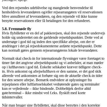
Ved den rejsendes udeblivelse og manglende henvendelse til
henholdsvis leverandøren og/eller rejsearrangøren vil reservationen
blive annulleret af leverandøren, og den rejsende vil ikke kunne
benytte reservationen eller få betalingen for den refunderet.
5.8. Fremmøde fly
Hvis flybilletter er en del af pakkerejsen, skal den rejsende undervejs
holde sig underrettet om de gældende rejsetidspunkter. Dette ved at
undersøge i god tid og inden den specifikke afrejse, om der er
ændringer i det på rejsedokumenterne anførte rejsetidspunkt. Dette
kan normalt gøres gennem rejsearrangørens lokale leverandører.
Normalt skal check-in for internationale flyvninger være foretaget to
timer før det angivne afrejsetidspunkt og vi anbefaler, at man møder
op i lufthavnen i god tid. Enkelte selskaber kræver tidligere check-
in. Hvis ankomst og afrejselufthavn er den samme, er det god skik
allerede ved ankomsten at forhøre sig om de aktuelle check-in tider
for den senere afrejse. Bemærk endvidere at oplysninger fra
rejseplanen eller luftfartsselskabet vedrørende gates og terminaler
kun er vejledende – ikke bindende. Dobbelttjek derfor altid
gate/terminal – ikke mindst ved f.eks. flyskift med korte
tidsintervaller.
Når man bruger sine flybilletter, skal disse benyttes i den korrekte