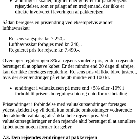
ændringer i skatter, afgifter eller gebyrer for pakkerejsens
rejseydelser, som er pålagt af en tredjemand, der ikke er
direkte involveret i leveringen af pakkerejsen
Sådan beregnes en prisændring ved eksempelvis ændret
lufthavnsskat:
Rejsens salgspris: kr. 7.250,-.
Lufthavnsskat forhøjes med kr. 240,-.
Reguleret pris for rejsen: kr. 7.490,-.
Overstiger reguleringen 8% af rejsens samlede pris, er den rejsende
berettiget til at ophæve købet. Er der mindre end 20 dage til afrejse,
kan der ikke foretages regulering. Rejsens pris vil ikke blive justeret,
hvis der sker ændringer på et beløb mindre end 100 kr.
ændringer i valutakursen på mere end +5% eller -10% i
forhold til prisens beregningsdato og dato for restbetaling
Prisændringer i forbindelse med valutakursændringer foretages
yderst sjældent og vil dertil kun omfatte omkostninger vedrørende
den aktuelle valuta og altså ikke hele rejsens pris. Ved
valutakursreguleringer er den rejsende altid berettiget til at annullere
købet uden nogen former for gebyr.
7.3. Den rejsendes ændringer af pakkerejsen