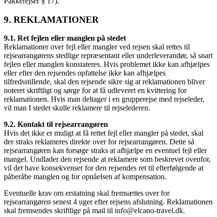
Pakkerejser § 17).
9. REKLAMATIONER
9.1. Ret fejlen eller manglen på stedet
Reklamationer over fejl eller mangler ved rejsen skal rettes til
rejsearrangørens stedlige repræsentant eller underleverandør, så snart
fejlen eller manglen konstateres. Hvis problemet ikke kan afhjælpes
eller efter den rejsendes opfattelse ikke kan afhjælpes
tilfredsstillende, skal den rejsende sikre sig at reklamationen bliver
noteret skriftligt og sørge for at få udleveret en kvittering for
reklamationen. Hvis man deltager i en grupperejse med rejseleder,
vil man I stedet skulle reklamere til rejselederen.
9.2. Kontakt til rejsearrangøren
Hvis det ikke er muligt at få rettet fejl eller mangler på stedet, skal
der straks reklameres direkte over for rejsearrangøren. Dette så
rejsearrangøren kan forsøge straks at afhjælpe en eventuel fejl eller
mangel. Undlader den rejsende at reklamere som beskrevet ovenfor,
vil det have konsekvenser for den rejsendes ret til efterfølgende at
påberåbe manglen og for opnåelsen af kompensation.
Eventuelle krav om erstatning skal fremsættes over for
rejsearrangøren senest 4 uger efter rejsens afslutning. Reklamationen
skal fremsendes skriftlige på mail til info@elcano-travel.dk.