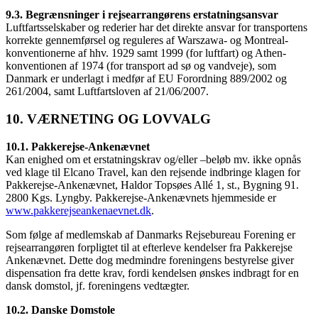
9.3. Begrænsninger i rejsearrangørens erstatningsansvar
Luftfartsselskaber og rederier har det direkte ansvar for transportens
korrekte gennemførsel og reguleres af Warszawa- og Montreal-
konventionerne af hhv. 1929 samt 1999 (for luftfart) og Athen-
konventionen af 1974 (for transport ad sø og vandveje), som
Danmark er underlagt i medfør af EU Forordning 889/2002 og
261/2004, samt Luftfartsloven af 21/06/2007.
10. VÆRNETING OG LOVVALG
10.1. Pakkerejse-Ankenævnet
Kan enighed om et erstatningskrav og/eller –beløb mv. ikke opnås
ved klage til Elcano Travel, kan den rejsende indbringe klagen for
Pakkerejse-Ankenævnet, Haldor Topsøes Allé 1, st., Bygning 91.
2800 Kgs. Lyngby. Pakkerejse-Ankenævnets hjemmeside er
www.pakkerejseankenaevnet.dk
.
Som følge af medlemskab af Danmarks Rejsebureau Forening er
rejsearrangøren forpligtet til at efterleve kendelser fra Pakkerejse
Ankenævnet. Dette dog medmindre foreningens bestyrelse giver
dispensation fra dette krav, fordi kendelsen ønskes indbragt for en
dansk domstol, jf. foreningens vedtægter.
10.2. Danske Domstole