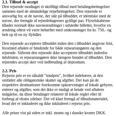
2.1. Tilbud & accept
Den rejsende modtager et skriftligt tilbud med betalingsbetingelser
sammen med de almindelige rejsebetingelser. Den rejsende er
ansvarlig for, at de navne, der står på tilbuddet, er identiske med de
navne, der fremgår af rejsedeltagernes gyldige pas. Flyselskaberne
tillader normalt ikke navneændringer i udstedte billetter, hvorfor en
ændring oftest vil være behæftet med omkostninger fra kr. 750,- og
helt op til en ny flybillet.
Den rejsende accepterer tilbuddet inden den i tilbuddet angivne frist,
hvormed aftalen er bindende for både rejsearrangøren og den
rejsende. Såfremt den rejsende ikke accepterer tilbuddet indenfor
tidsfristen, er rejsearrangøren ikke længere bundet af tilbuddet. Den
rejsendes accept sker ved indbetaling af depositum.
2.2. Pris
Rejsens pris er en såkaldt ”totalpris”, hvilket indebærer, at den
omfatter alle obligatoriske skatter og afgifter. Der kan på de
respektive destinationer forekomme opkrævninger af lokale gebyrer,
entreer og afgifter, som det ikke er muligt at betale ved aftalens
indgåelse, da disse betalinger relaterer til lokale regler eller til
forbrug af ekstra ydelser. Det vil klart fremgå af tilbudsmaterialet,
hvad der er inkluderet og ikke inkluderet i rejsens pris.
Alle priser vist på siden er inkl. moms og i danske kroner DKK.