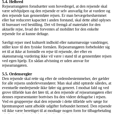
5.4. Helbred
Rejsearrangøren forudsætter som hovedregel, at den rejsende skal
være selvhjulpen og den rejsende er selv ansvarlig for at vurdere og
den rejsende kan gennemføre rejsen. Er man bevægelseshæmmet
eller har reduceret kapacitet i anden forstand, skal dette altid oplyses
til bureauet ved bestilling. Det vil fremgå af materialet for den
aktuelle rejse, hvad der forventes af mobilitet for den enkelte
rejsende for at kunne deltage.
Særligt rejser med kulturelt indhold eller naturmæssige vandringer,
stiller krav til den fysiske formåen. Rejsearrangøren forbeholder sig
ret til at ikke at formidle en rejse til rejsende, der efter en
skønsmæssig vurdering ikke vil være i stand til at gennemføre rejsen
ved egen hjælp. En sådan afvisning er uden ansvar for
rejsearrangøren.
5.5. Ordensregler
Den rejsende skal rette sig efter de ordensbestemmelser, der gælder
for alle rejsens underleverandører. Man skal altid optræde således, at
eventuelle medrejsende ikke føler sig generet. I modsat fald og ved
grove tilfælde kan det føre til, at den rejsende af rejsearrangøren eller
dennes repræsentanter bortvises fra den videre deltagelse i rejsen.
Ved en grupperejse skal den rejsende i dette tilfælde selv sørge for
hjemtransport samt afholde udgifter forbundet hermed. Den rejsende
vil ikke være berettiget til at modtage nogen form for tilbagebetaling