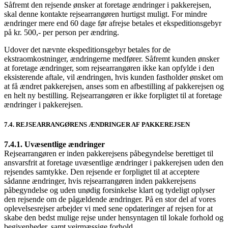
Såfremt den rejsende ønsker at foretage ændringer i pakkerejsen,
skal denne kontakte rejsearrangøren hurtigst muligt. For mindre
ændringer mere end 60 dage før afrejse betales et ekspeditionsgebyr
på kr. 500,- per person per ændring.
Udover det nævnte ekspeditionsgebyr betales for de
ekstraomkostninger, ændringerne medfører. Såfremt kunden ønsker
at foretage ændringer, som rejsearrangøren ikke kan opfylde i den
eksisterende aftale, vil ændringen, hvis kunden fastholder ønsket om
at få ændret pakkerejsen, anses som en afbestilling af pakkerejsen og
en helt ny bestilling. Rejsearrangøren er ikke forpligtet til at foretage
ændringer i pakkerejsen.
7.4. REJSEARRANGØRENS ÆNDRINGER AF PAKKEREJSEN
7.4.1. Uvæsentlige ændringer
Rejsearrangøren er inden pakkerejsens påbegyndelse berettiget til
ansvarsfrit at foretage uvæsentlige ændringer i pakkerejsen uden den
rejsendes samtykke. Den rejsende er forpligtet til at acceptere
sådanne ændringer, hvis rejsearrangøren inden pakkerejsens
påbegyndelse og uden unødig forsinkelse klart og tydeligt oplyser
den rejsende om de pågældende ændringer. På en stor del af vores
oplevelsesrejser arbejder vi med sene opdateringer af rejsen for at
skabe den bedst mulige rejse under hensyntagen til lokale forhold og
begivenheder, samt vejrmæssige forhold.