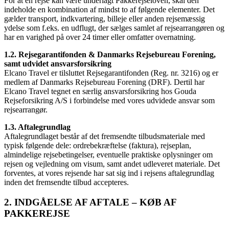
For at en rejse kan være underlagt Pakkerejseloven, skal den
indeholde en kombination af mindst to af følgende elementer. Det
gælder transport, indkvartering, billeje eller anden rejsemæssig
ydelse som f.eks. en udflugt, der sælges samlet af rejsearrangøren og
har en varighed på over 24 timer eller omfatter overnatning.
1.2. Rejsegarantifonden & Danmarks Rejsebureau Forening,
samt udvidet ansvarsforsikring
Elcano Travel er tilsluttet Rejsegarantifonden (Reg. nr. 3216) og er
medlem af Danmarks Rejsebureau Forening (DRF). Dertil har
Elcano Travel tegnet en særlig ansvarsforsikring hos Gouda
Rejseforsikring A/S i forbindelse med vores udvidede ansvar som
rejsearrangør.
1.3. Aftalegrundlag
Aftalegrundlaget består af det fremsendte tilbudsmateriale med
typisk følgende dele: ordrebekræftelse (faktura), rejseplan,
almindelige rejsebetingelser, eventuelle praktiske oplysninger om
rejsen og vejledning om visum, samt andet udleveret materiale. Det
forventes, at vores rejsende har sat sig ind i rejsens aftalegrundlag
inden det fremsendte tilbud accepteres.
2. INDGÅELSE AF AFTALE – KØB AF
PAKKEREJSE