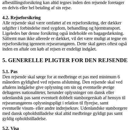
afbestillingsforsikring kan altid tegnes inden den rejsende foretager
en delvis eller hel betaling af sin rejse.
4.2. Rejseforsikring
Alle rejsende skal være omfattet af en rejseforsikring, der dækker
udgifter i forbindelse med sygdom, behandling og hjemtransport.
Ligeledes bør denne forsikring også indeholde en bagagedækning.
Såfremt man ikke allerede er dækket, vil det være muligt at tegne en
rejseforsikring igennem rejsearrangøren. Dette skal gøres oftest også
inden en aftale om køb af rejsen er endeligt indgået.
5. GENERELLE PLIGTER FOR DEN REJSENDE
5.1. Pas
Den rejsende skal sørge for at medbringe et pas med minimum 6
måneders gyldighed ved rejsens afslutning. Den rejsende skal ved
aftalens indgåelse give oplysning om sin og eventuelle øvrige
deltageres nationaliteter, herunder oplysninger om dansk eller
udenlandsk pas samt eventuelt dobbelt statsborgerskab af hensyn til
rejsearrangørens oplysningspligt i relation til flyrejse, samt
eventuelle visum- eller andre indrejsekrav. Udenlandske statsborgere
med dansk opholdstilladelse skal altid medbringe gyldigt pas samt
gyldig opholdstilladelse.
5.2. Visa