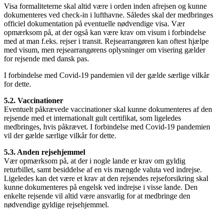
Visa formaliteterne skal altid være i orden inden afrejsen og kunne
dokumenteres ved check-in i lufthavne. Således skal der medbringes
officiel dokumentation på eventuelle nødvendige visa. Vær
opmærksom på, at der også kan være krav om visum i forbindelse
med at man f.eks. rejser i transit. Rejsearrangøren kan oftest hjælpe
med visum, men rejsearrangørens oplysninger om visering gælder
for rejsende med dansk pas.
I forbindelse med Covid-19 pandemien vil der gælde særlige vilkår
for dette.
5.2. Vaccinationer
Eventuelt påkrævede vaccinationer skal kunne dokumenteres af den
rejsende med et internationalt gult certifikat, som ligeledes
medbringes, hvis påkrævet. I forbindelse med Covid-19 pandemien
vil der gælde særlige vilkår for dette.
5.3. Anden rejsehjemmel
Vær opmærksom på, at der i nogle lande er krav om gyldig
returbillet, samt besiddelse af en vis mængde valuta ved indrejse.
Ligeledes kan det være et krav at den rejsendes rejseforsikring skal
kunne dokumenteres på engelsk ved indrejse i visse lande. Den
enkelte rejsende vil altid være ansvarlig for at medbringe den
nødvendige gyldige rejsehjemmel.