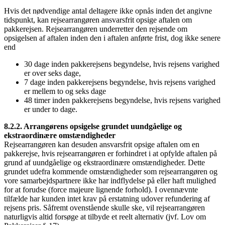
Hvis det nødvendige antal deltagere ikke opnås inden det angivne
tidspunkt, kan rejsearrangøren ansvarsfrit opsige aftalen om
pakkerejsen. Rejsearrangøren underretter den rejsende om
opsigelsen af aftalen inden den i aftalen anførte frist, dog ikke senere
end
30 dage inden pakkerejsens begyndelse, hvis rejsens varighed
er over seks dage,
7 dage inden pakkerejsens begyndelse, hvis rejsens varighed
er mellem to og seks dage
48 timer inden pakkerejsens begyndelse, hvis rejsens varighed
er under to dage.
8.2.2. Arrangørens opsigelse grundet uundgåelige og
ekstraordinære omstændigheder
Rejsearrangøren kan desuden ansvarsfrit opsige aftalen om en
pakkerejse, hvis rejsearrangøren er forhindret i at opfylde aftalen på
grund af uundgåelige og ekstraordinære omstændigheder. Dette
grundet udefra kommende omstændigheder som rejsearrangøren og
vore samarbejdspartnere ikke har indflydelse på eller haft mulighed
for at forudse (force majeure lignende forhold). I ovennævnte
tilfælde har kunden intet krav på erstatning udover refundering af
rejsens pris. Såfremt ovenstående skulle ske, vil rejsearrangøren
naturligvis altid forsøge at tilbyde et reelt alternativ (jvf. Lov om