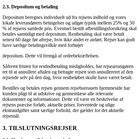
2.3. Depositum og betaling
Depositum beregnes individuelt ud fra rejsens indhold og vores
lokale leverandørers betingelser og udgør typisk mellem 25% og 50
% af rejsens samlede pris. Eventuel bestilt afbestillingsforsikring skal
betales samtidigt med depositum. Restbetaling skal være betalt
senest 60 dage før afrejse, hvis ikke andet er anført. Rejser kan godt
have særlige betalingsvilkår med forhøjet
depositum. Dette vil fremgå af ordrebekræftelsen.
Såfremt fristen for restindbetaling misligholdes, har rejsearrangøren
ret til at annullere aftalen og betragte rejsen som annullereret af den
rejsende selv på den dag, hvor restbeløbet skulle have været betalt.
Bestilles og betales rejsen gennem rejsebureauets hjemmeside har
kunden pligt til at udskrive og gennemlæse alle relevante
dokumenter og informationer. Dette vil være en beskrivelse af
rejsens præcise forløb, aktuelle priser, forventede og ulige
ekstraudgifter samt særlige forhold, der gælder for det aktuelle
rejsemål.
3. TILSLUTNINGSREJSER