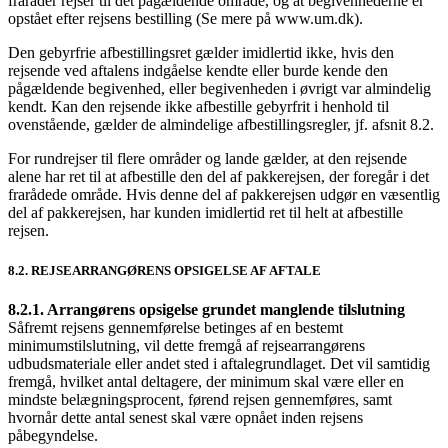
fraråder rejser til det pågældende område, og at begivenhederne er
opstået efter rejsens bestilling (Se mere på www.um.dk).
Den gebyrfrie afbestillingsret gælder imidlertid ikke, hvis den
rejsende ved aftalens indgåelse kendte eller burde kende den
pågældende begivenhed, eller begivenheden i øvrigt var almindelig
kendt. Kan den rejsende ikke afbestille gebyrfrit i henhold til
ovenstående, gælder de almindelige afbestillingsregler, jf. afsnit 8.2.
For rundrejser til flere områder og lande gælder, at den rejsende
alene har ret til at afbestille den del af pakkerejsen, der foregår i det
frarådede område. Hvis denne del af pakkerejsen udgør en væsentlig
del af pakkerejsen, har kunden imidlertid ret til helt at afbestille
rejsen.
8.2. REJSEARRANGØRENS OPSIGELSE AF AFTALE
8.2.1. Arrangørens opsigelse grundet manglende tilslutning
Såfremt rejsens gennemførelse betinges af en bestemt
minimumstilslutning, vil dette fremgå af rejsearrangørens
udbudsmateriale eller andet sted i aftalegrundlaget. Det vil samtidig
fremgå, hvilket antal deltagere, der minimum skal være eller en
mindste belægningsprocent, førend rejsen gennemføres, samt
hvornår dette antal senest skal være opnået inden rejsens
påbegyndelse.