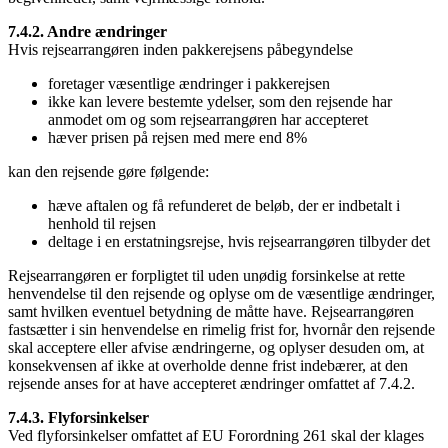
7.4.2. Andre ændringer
Hvis rejsearrangøren inden pakkerejsens påbegyndelse
foretager væsentlige ændringer i pakkerejsen
ikke kan levere bestemte ydelser, som den rejsende har
anmodet om og som rejsearrangøren har accepteret
hæver prisen på rejsen med mere end 8%
kan den rejsende gøre følgende:
hæve aftalen og få refunderet de beløb, der er indbetalt i
henhold til rejsen
deltage i en erstatningsrejse, hvis rejsearrangøren tilbyder det
Rejsearrangøren er forpligtet til uden unødig forsinkelse at rette
henvendelse til den rejsende og oplyse om de væsentlige ændringer,
samt hvilken eventuel betydning de måtte have. Rejsearrangøren
fastsætter i sin henvendelse en rimelig frist for, hvornår den rejsende
skal acceptere eller afvise ændringerne, og oplyser desuden om, at
konsekvensen af ikke at overholde denne frist indebærer, at den
rejsende anses for at have accepteret ændringer omfattet af 7.4.2.
7.4.3. Flyforsinkelser
Ved flyforsinkelser omfattet af EU Forordning 261 skal der klages