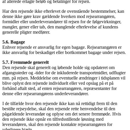
af allerede erlagte beløb og betalinger for rejsen.
Har den rejsende ikke efterlevet de ovenstående bestemmelser, kan
denne ikke gøre krav gældende hverken mod rejsearrangøren,
formidler eller underleverandører til rejsen for de følgevirkninger,
mangler, gener eller tab, den manglende efterlevelse af kundens
generelle pligter medfører.
5.6. Bagage
Enhver rejsende er ansvarlig for egen bagage. Rejsearrangøren er
ikke ansvarlig for beskadiget eller bortkommet bagage under rejsen.
5.7. Fremmøde generelt
Den rejsende skal generelt og løbende holde sig opdateret om
afgangssteder og -tider for de inkluderede transportmidler, udflugter
mm. på rejsen. Meddelelse om eventuelle ændringer i tidsplanen vil
blive oplyst den rejsende individuelt eller ved opslag på et på
forhånd aftalt sted, af enten rejsearrangøren, repræsentanter for
denne eller rejsearrangørens underleverandører.
I de tilfælde hvor den rejsende ikke kan nå rettidigt frem til den
bestilte rejseydelse, skal den rejsende rette henvendelse til den
pågældende leverandør og oplyse om det senere fremmøde. Hvis
den rejsende ikke opnår en tilfredsstillende løsning med
leverandøren, skal den rejsende kontakte rejsearrangøren for
yderligere hjælp.