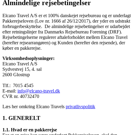
Almindelige rejsebetingelser
Elcano Travel A/S er et 100% danskejet rejsebureau og er underlagt
Pakkerejseloven (Lov nr. 1666 af 26/12/2017), der yder en udstrakt
forbrugerbeskyttelse. De almindelige rejsebetingelser er udarbejdet
efter retningslinjer fra Danmarks Rejsebureau Forening (DRF).
Rejsebetingelserne regulerer aftaleforholdet mellem Elcano Travel
(herefter rejsearrangøren) og Kunden (herefter den rejsende), der
køber en pakkerejse.
Virksomhedsoplysninger:
Elcano Travel A/S
Sydvestvej 15, 4. sal
2600 Glostrup
Tlf.: 7015 4545
E-mail:
info@elcano-travel.dk
CVR nr. 40732470
Læs her omkring Elcano Travels
privatlivspolitik
1. GENERELT
1.1. Hvad er en pakkerejse