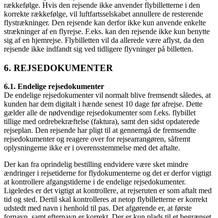
rækkefølge. Hvis den rejsende ikke anvender flybilletterne i den
korrekte rækkefølge, vil luftfartsselskabet annullere de resterende
flystrækninger. Den rejsende kan derfor ikke kun anvende enkelte
strækninger af en flyrejse. F.eks. kan den rejsende ikke kun benytte
sig af en hjemrejse. Flybilletten vil da allerede være aflyst, da den
rejsende ikke indfandt sig ved tidligere flyvninger på billetten.
6. REJSEDOKUMENTER
6.1. Endelige rejsedokumenter
De endelige rejsedokumenter vil normalt blive fremsendt således, at
kunden har dem digitalt i hænde senest 10 dage før afrejse. Dette
gælder alle de nødvendige rejsedokumenter som f.eks. flybillet
tillige med ordrebekræftelse (faktura), samt den sidst opdaterede
rejseplan. Den rejsende har pligt til at gennemgå de fremsendte
rejsedokumenter og reagere over for rejsearrangøren, såfremt
oplysningerne ikke er i overensstemmelse med det aftalte.
Der kan fra oprindelig bestilling endvidere være sket mindre
ændringer i rejsetiderne for flydokumenterne og det er derfor vigtigt
at kontrollere afgangstiderne i de endelige rejsedokumenter.
Ligeledes er det vigtigt at kontrollere, at rejseruten er som aftalt med
tid og sted. Dertil skal kontrolleres at netop flybilletterne er korrekt
udstedt med navn i henhold til pas. Det afgørende er, at første
fornavn, samt efternavn er korrekt. Der er kun plads til et begrænset