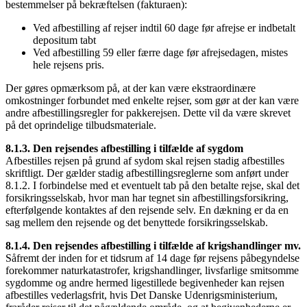
bestemmelser på bekræftelsen (fakturaen):
Ved afbestilling af rejser indtil 60 dage før afrejse er indbetalt
depositum tabt
Ved afbestilling 59 eller færre dage før afrejsedagen, mistes
hele rejsens pris.
Der gøres opmærksom på, at der kan være ekstraordinære
omkostninger forbundet med enkelte rejser, som gør at der kan være
andre afbestillingsregler for pakkerejsen. Dette vil da være skrevet
på det oprindelige tilbudsmateriale.
8.1.3. Den rejsendes afbestilling i tilfælde af sygdom
Afbestilles rejsen på grund af sydom skal rejsen stadig afbestilles
skriftligt. Der gælder stadig afbestillingsreglerne som anført under
8.1.2. I forbindelse med et eventuelt tab på den betalte rejse, skal det
forsikringsselskab, hvor man har tegnet sin afbestillingsforsikring,
efterfølgende kontaktes af den rejsende selv. En dækning er da en
sag mellem den rejsende og det benyttede forsikringsselskab.
8.1.4. Den rejsendes afbestilling i tilfælde af krigshandlinger mv.
Såfremt der inden for et tidsrum af 14 dage før rejsens påbegyndelse
forekommer naturkatastrofer, krigshandlinger, livsfarlige smitsomme
sygdomme og andre hermed ligestillede begivenheder kan rejsen
afbestilles vederlagsfrit, hvis Det Danske Udenrigsministerium,