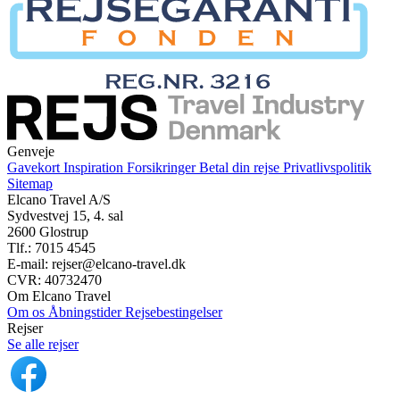
Genveje
Gavekort
Inspiration
Forsikringer
Betal din rejse
Privatlivspolitik
Sitemap
Elcano Travel A/S
Sydvestvej 15, 4. sal
2600 Glostrup
Tlf.: 7015 4545
E-mail: rejser@elcano-travel.dk
CVR: 40732470
Om Elcano Travel
Om os
Åbningstider
Rejsebestingelser
Rejser
Se alle rejser