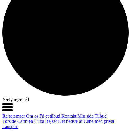
Vælg rejsemål
Rejsetemaer
Om os
Få et tilbud
Kontakt
Min side
Tilbud
Forside
Caribien
Cuba
Rejser
Det bedste af Cuba med privat
transport