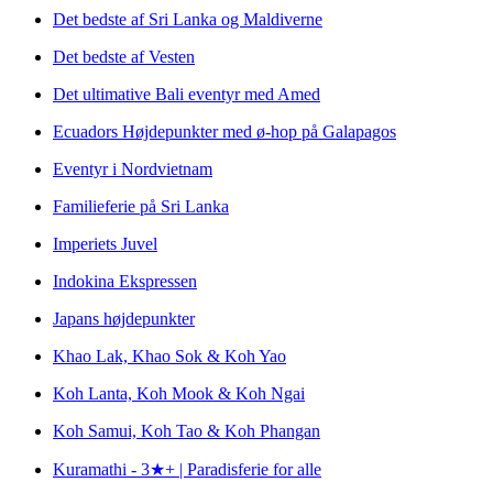
Det bedste af Sri Lanka og Maldiverne
Det bedste af Vesten
Det ultimative Bali eventyr med Amed
Ecuadors Højdepunkter med ø-hop på Galapagos
Eventyr i Nordvietnam
Familieferie på Sri Lanka
Imperiets Juvel
Indokina Ekspressen
Japans højdepunkter
Khao Lak, Khao Sok & Koh Yao
Koh Lanta, Koh Mook & Koh Ngai
Koh Samui, Koh Tao & Koh Phangan
Kuramathi - 3★+ | Paradisferie for alle